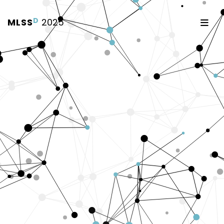
D
MLSS
2025